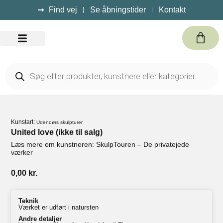
Find vej
Se åbningstider
Kontakt
Kursus / Events
Kunstart:
Udendørs skulpturer
United love (ikke til salg)
Læs mere om kunstneren: SkulpTouren – De privatejede
værker
0,00
kr.
Teknik
Værket er udført i natursten
Andre detaljer