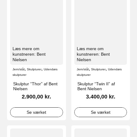
Læs mere om
Læs mere om
kunstneren: Bent
kunstneren: Bent
Nielsen
Nielsen
,
,
,
,
Jern/stål
Skulpturer
Udendørs
Jern/stål
Skulpturer
Udendørs
skulpturer
skulpturer
Skulptur “Thor” af Bent
Skulptur “Twin II” af
Nielsen
Bent Nielsen
2.900,00
kr.
3.400,00
kr.
Se værket
Se værket