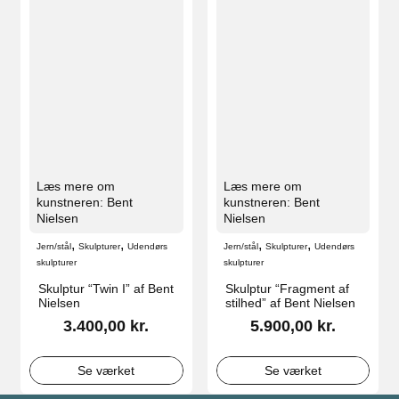
Læs mere om
Læs mere om
kunstneren: Bent
kunstneren: Bent
Nielsen
Nielsen
,
,
,
,
Jern/stål
Skulpturer
Udendørs
Jern/stål
Skulpturer
Udendørs
skulpturer
skulpturer
Skulptur “Twin I” af Bent
Skulptur “Fragment af
Nielsen
stilhed” af Bent Nielsen
3.400,00
kr.
5.900,00
kr.
Se værket
Se værket