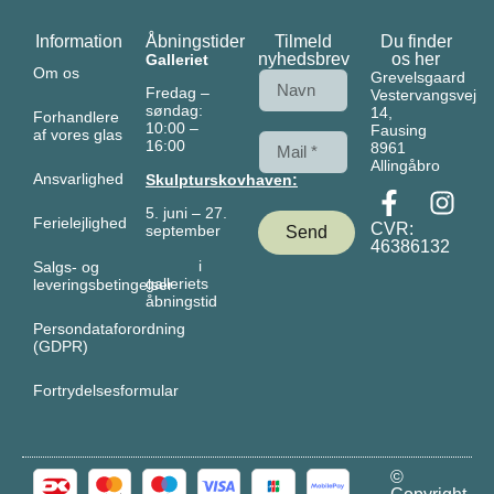
Information
Åbningstider
Tilmeld
Du finder
nyhedsbrev
os her
Galleriet
Om os
Grevelsgaard
Fredag –
Vestervangsvej
søndag:
14,
Forhandlere
10:00 –
Fausing
af vores glas
16:00
8961
Allingåbro
Ansvarlighed
Skulpturskovhaven:
5. juni – 27.
Ferielejlighed
CVR:
september
Send
46386132
i
Salgs- og
galleriets
leveringsbetingelser
åbningstid
Persondataforordning
(GDPR)
Fortrydelsesformular
©