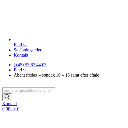
Find vej
Se åbningstider
Kontakt
(+45) 53 67 44 05
Find vej
Åbent fredag – søndag 10 – 16 samt efter aftale
Products
search
Kontakt
0,00
kr.
0