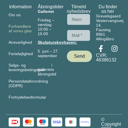
Information
Åbningstider
Tilmeld
Du finder
nyhedsbrev
os her
Galleriet
Om os
Grevelsgaard
Fredag –
Vestervangsvej
søndag:
14,
Forhandlere
10:00 –
Fausing
af vores glas
16:00
8961
Allingåbro
Ansvarlighed
Skulpturskovhaven:
5. juni – 27.
Ferielejlighed
CVR:
september
Send
46386132
i
Salgs- og
galleriets
leveringsbetingelser
åbningstid
Persondataforordning
(GDPR)
Fortrydelsesformular
©
Copyright