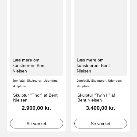
Læs mere om
Læs mere om
kunstneren: Bent
kunstneren: Bent
Nielsen
Nielsen
,
,
,
,
Jern/stål
Skulpturer
Udendørs
Jern/stål
Skulpturer
Udendørs
skulpturer
skulpturer
Skulptur “Thor” af Bent
Skulptur “Twin II” af
Nielsen
Bent Nielsen
2.900,00
kr.
3.400,00
kr.
Se værket
Se værket