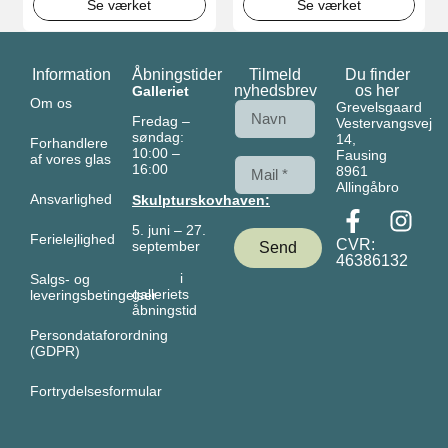
Se værket
Se værket
Information
Åbningstider
Tilmeld
Du finder
nyhedsbrev
os her
Galleriet
Om os
Grevelsgaard
Fredag –
Vestervangsvej
søndag:
14,
Forhandlere
10:00 –
Fausing
af vores glas
16:00
8961
Allingåbro
Ansvarlighed
Skulpturskovhaven:
5. juni – 27.
Ferielejlighed
CVR:
september
Send
46386132
i
Salgs- og
galleriets
leveringsbetingelser
åbningstid
Persondataforordning
(GDPR)
Fortrydelsesformular