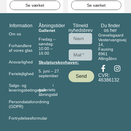
Se værket
Se værket
Information
Åbningstider
Tilmeld
Du finder
nyhedsbrev
os her
Galleriet
Om os
Grevelsgaard
Fredag –
Vestervangsvej
søndag:
14,
Forhandlere
10:00 –
Fausing
af vores glas
16:00
8961
Allingåbro
Ansvarlighed
Skulpturskovhaven:
5. juni – 27.
Ferielejlighed
CVR:
september
Send
46386132
i
Salgs- og
galleriets
leveringsbetingelser
åbningstid
Persondataforordning
(GDPR)
Fortrydelsesformular