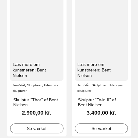
Læs mere om
Læs mere om
kunstneren: Bent
kunstneren: Bent
Nielsen
Nielsen
,
,
,
,
Jern/stål
Skulpturer
Udendørs
Jern/stål
Skulpturer
Udendørs
skulpturer
skulpturer
Skulptur “Thor” af Bent
Skulptur “Twin II” af
Nielsen
Bent Nielsen
2.900,00
kr.
3.400,00
kr.
Se værket
Se værket