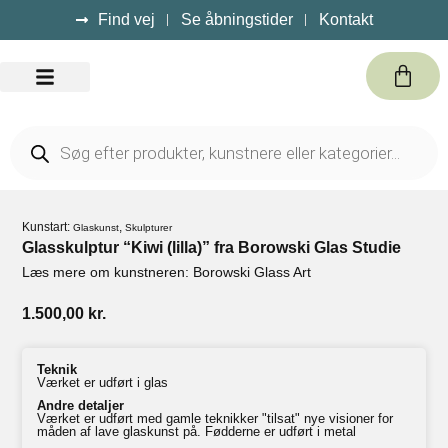
Find vej
Se åbningstider
Kontakt
Kursus / Events
Kunstart:
,
Glaskunst
Skulpturer
Glasskulptur “Kiwi (lilla)” fra Borowski Glas Studie
Læs mere om kunstneren: Borowski Glass Art
1.500,00
kr.
Teknik
Værket er udført i glas
Andre detaljer
Værket er udført med gamle teknikker "tilsat" nye visioner for
måden af lave glaskunst på. Fødderne er udført i metal