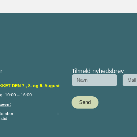
r
Tilmeld nyhedsbrev
KET DEN 7., 8. og 9. August
g: 10:00 – 16:00
Send
aven:
– 27. september i
stid