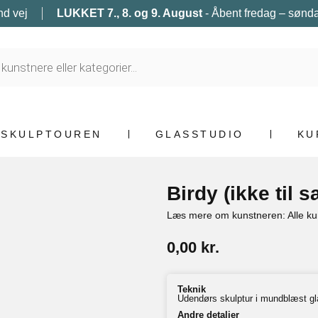
nd vej
LUKKET 7., 8. og 9. August
- Åbent fredag – søndag
SKULPTOUREN
GLASSTUDIO
KU
Birdy (ikke til s
Læs mere om kunstneren: Alle ku
0,00
kr.
Teknik
Udendørs skulptur i mundblæst gl
Andre detaljer