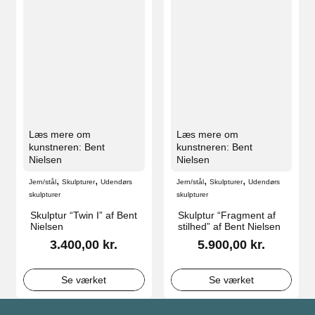
Læs mere om
Læs mere om
kunstneren: Bent
kunstneren: Bent
Nielsen
Nielsen
,
,
,
,
Jern/stål
Skulpturer
Udendørs
Jern/stål
Skulpturer
Udendørs
skulpturer
skulpturer
Skulptur “Twin I” af Bent
Skulptur “Fragment af
Nielsen
stilhed” af Bent Nielsen
3.400,00
kr.
5.900,00
kr.
Se værket
Se værket