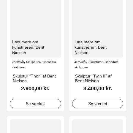
Læs mere om
Læs mere om
kunstneren: Bent
kunstneren: Bent
Nielsen
Nielsen
,
,
,
,
Jern/stål
Skulpturer
Udendørs
Jern/stål
Skulpturer
Udendørs
skulpturer
skulpturer
Skulptur “Thor” af Bent
Skulptur “Twin II” af
Nielsen
Bent Nielsen
2.900,00
kr.
3.400,00
kr.
Se værket
Se værket