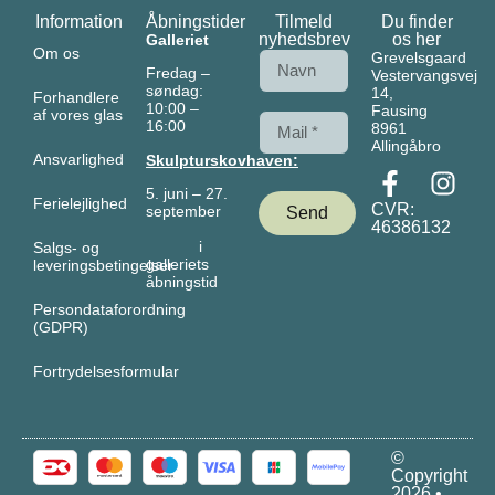
Information
Åbningstider
Tilmeld
Du finder
nyhedsbrev
os her
Galleriet
Om os
Grevelsgaard
Fredag –
Vestervangsvej
søndag:
14,
Forhandlere
10:00 –
Fausing
af vores glas
16:00
8961
Allingåbro
Ansvarlighed
Skulpturskovhaven:
5. juni – 27.
Ferielejlighed
CVR:
september
Send
46386132
i
Salgs- og
galleriets
leveringsbetingelser
åbningstid
Persondataforordning
(GDPR)
Fortrydelsesformular
©
Copyright
2026 •