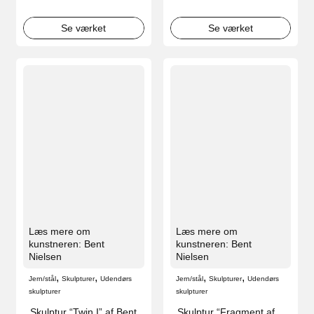
Se værket
Se værket
Læs mere om
Læs mere om
kunstneren: Bent
kunstneren: Bent
Nielsen
Nielsen
,
,
,
,
Jern/stål
Skulpturer
Udendørs
Jern/stål
Skulpturer
Udendørs
skulpturer
skulpturer
Skulptur “Twin I” af Bent
Skulptur “Fragment af