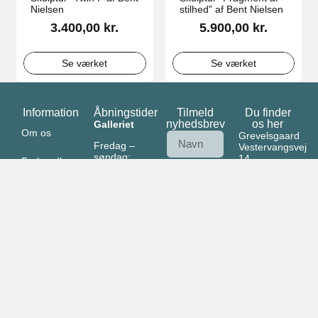
Nielsen
stilhed” af Bent Nielsen
3.400,00
kr.
5.900,00
kr.
Se værket
Se værket
Information
Åbningstider
Tilmeld
Du finder
nyhedsbrev
os her
Galleriet
Om os
Grevelsgaard
Fredag –
Vestervangsvej
søndag:
14,
Forhandlere
10:00 –
Fausing
af vores glas
16:00
8961
Allingåbro
Ansvarlighed
Skulpturskovhaven:
5. juni – 27.
Ferielejlighed
CVR:
september
Send
46386132
i
Salgs- og
galleriets
leveringsbetingelser
åbningstid
Persondataforordning
(GDPR)