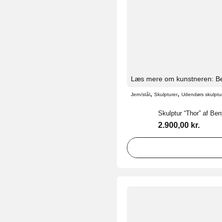
Læs mere om kunstneren: Be
,
,
Jern/stål
Skulpturer
Udendørs skulptu
Skulptur “Thor” af Ben
2.900,00
kr.