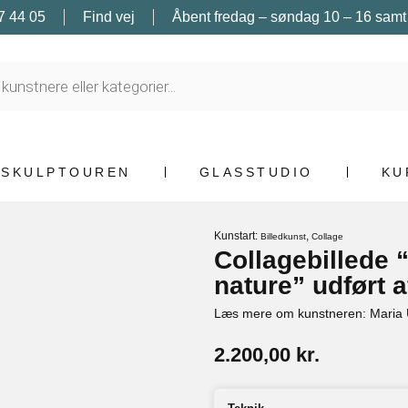
7 44 05
Find vej
Åbent fredag – søndag 10 – 16 samt e
SKULPTOUREN
GLASSTUDIO
KU
Kunstart:
,
Billedkunst
Collage
Collagebillede 
nature” udført 
Læs mere om kunstneren: Maria
2.200,00
kr.