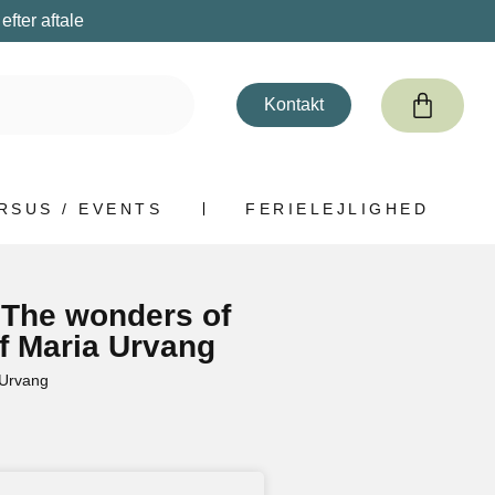
fter aftale
Kontakt
RSUS / EVENTS
FERIELEJLIGHED
“The wonders of
af Maria Urvang
 Urvang