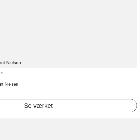
nt Nielsen
rer
ent Nielsen
Se værket