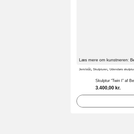
Læs mere om kunstneren: Be
,
,
Jern/stål
Skulpturer
Udendørs skulptu
Skulptur “Twin I” af B
3.400,00
kr.