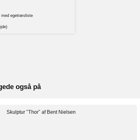
 med egetræsliste
jde)
gede også på