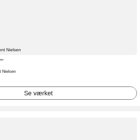
nt Nielsen
rer
t Nielsen
Se værket