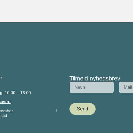
r
Tilmeld nyhedsbrev
g: 10:00 – 16:00
aven:
Send
– 27. september i
stid