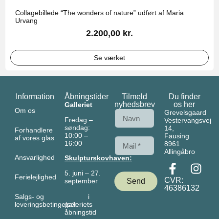
Collagebillede “The wonders of nature” udført af Maria
Urvang
2.200,00
kr.
Se værket
Information
Åbningstider
Tilmeld
Du finder
nyhedsbrev
os her
Galleriet
Om os
Grevelsgaard
Fredag –
Vestervangsvej
søndag:
14,
Forhandlere
10:00 –
Fausing
af vores glas
16:00
8961
Allingåbro
Ansvarlighed
Skulpturskovhaven:
5. juni – 27.
Ferielejlighed
CVR:
september
Send
46386132
i
Salgs- og
galleriets
leveringsbetingelser
åbningstid