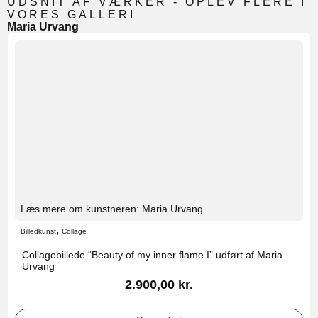
UDSNIT AF VÆRKER - OPLEV FLERE I
VORES GALLERI
Maria Urvang
Læs mere om kunstneren: Maria Urvang
,
Billedkunst
Collage
Collagebillede “Beauty of my inner flame I” udført af Maria
Urvang
2.900,00
kr.