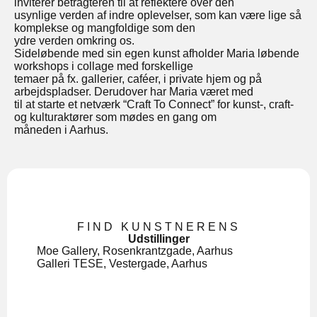
inviterer betragteren til at reflektere over den
usynlige verden af indre oplevelser, som kan være lige så
komplekse og mangfoldige som den
ydre verden omkring os.
Sideløbende med sin egen kunst afholder Maria løbende
workshops i collage med forskellige
temaer på fx. gallerier, caféer, i private hjem og på
arbejdspladser. Derudover har Maria været med
til at starte et netværk “Craft To Connect” for kunst-, craft-
og kulturaktører som mødes en gang om
måneden i Aarhus.
FIND KUNSTNERENS
Udstillinger
Moe Gallery, Rosenkrantzgade, Aarhus
Galleri TESE, Vestergade, Aarhus