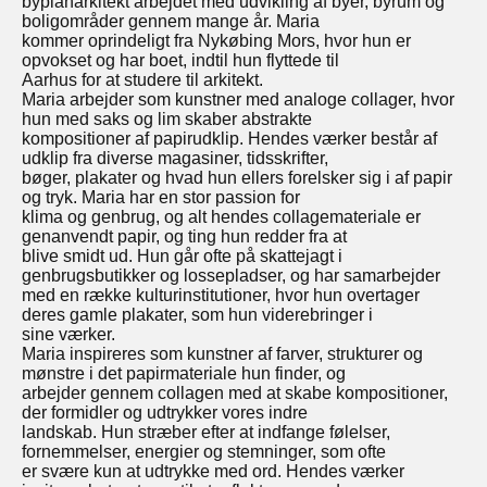
byplanarkitekt arbejdet med udvikling af byer, byrum og
boligområder gennem mange år. Maria
kommer oprindeligt fra Nykøbing Mors, hvor hun er
opvokset og har boet, indtil hun flyttede til
Aarhus for at studere til arkitekt.
Maria arbejder som kunstner med analoge collager, hvor
hun med saks og lim skaber abstrakte
kompositioner af papirudklip. Hendes værker består af
udklip fra diverse magasiner, tidsskrifter,
bøger, plakater og hvad hun ellers forelsker sig i af papir
og tryk. Maria har en stor passion for
klima og genbrug, og alt hendes collagemateriale er
genanvendt papir, og ting hun redder fra at
blive smidt ud. Hun går ofte på skattejagt i
genbrugsbutikker og lossepladser, og har samarbejder
med en række kulturinstitutioner, hvor hun overtager
deres gamle plakater, som hun viderebringer i
sine værker.
Maria inspireres som kunstner af farver, strukturer og
mønstre i det papirmateriale hun finder, og
arbejder gennem collagen med at skabe kompositioner,
der formidler og udtrykker vores indre
landskab. Hun stræber efter at indfange følelser,
fornemmelser, energier og stemninger, som ofte
er svære kun at udtrykke med ord. Hendes værker