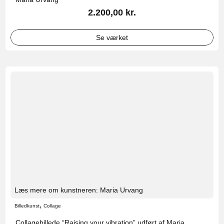
2.200,00
kr.
Se værket
Læs mere om kunstneren: Maria Urvang
,
Billedkunst
Collage
Collagebillede “Raising your vibration” udført af Maria