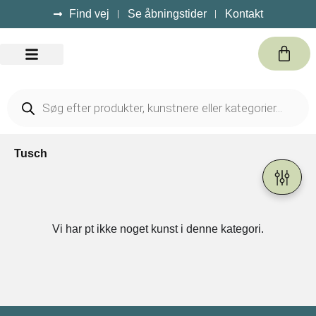
Find vej
Se åbningstider
Kontakt
Kursus / Events
Tusch
Vi har pt ikke noget kunst i denne kategori.