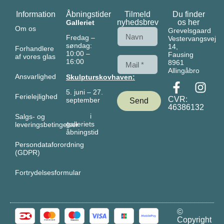
Information
Åbningstider
Tilmeld
Du finder
nyhedsbrev
os her
Galleriet
Om os
Grevelsgaard
Fredag –
Vestervangsvej
søndag:
14,
Forhandlere
10:00 –
Fausing
af vores glas
16:00
8961
Allingåbro
Ansvarlighed
Skulpturskovhaven:
5. juni – 27.
Ferielejlighed
CVR:
september
Send
46386132
i
Salgs- og
galleriets
leveringsbetingelser
åbningstid
Persondataforordning
(GDPR)
Fortrydelsesformular
©
Copyright