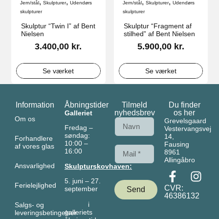
,
,
,
,
Jern/stål
Skulpturer
Udendørs
Jern/stål
Skulpturer
Udendørs
skulpturer
skulpturer
Skulptur “Twin I” af Bent
Skulptur “Fragment af
Nielsen
stilhed” af Bent Nielsen
3.400,00
kr.
5.900,00
kr.
Se værket
Se værket
Information
Åbningstider
Tilmeld
Du finder
nyhedsbrev
os her
Galleriet
Om os
Grevelsgaard
Fredag –
Vestervangsvej
søndag:
14,
Forhandlere
10:00 –
Fausing
af vores glas
16:00
8961
Allingåbro
Ansvarlighed
Skulpturskovhaven:
5. juni – 27.
Ferielejlighed
CVR:
september
Send
46386132
i
Salgs- og
galleriets
leveringsbetingelser