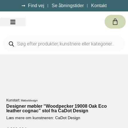
Find vej
Se åbningstider
Kontakt
Kursus / Events
Kunstart:
Møbeldesign
Designer møbler “Woodpecker 19008 Oak Eco
leather cognac” stol fra CaDot Design
Læs mere om kunstneren: CaDot Design