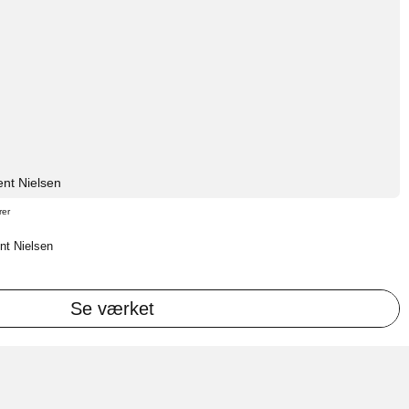
nt Nielsen
rer
ent Nielsen
Se værket