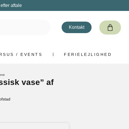
fter aftale
Kontakt
RSUS / EVENTS
FERIELEJLIGHED
unst
ssisk vase” af
ofstad