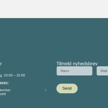
r
Tilmeld nyhedsbrev
g: 10:00 – 16:00
aven:
Send
– 27. september i
stid