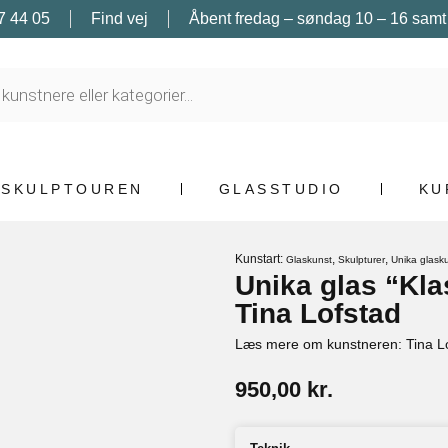
7 44 05
Find vej
Åbent fredag – søndag 10 – 16 samt e
SKULPTOUREN
GLASSTUDIO
KU
Kunstart:
,
,
Glaskunst
Skulpturer
Unika glask
Unika glas “Kla
Tina Lofstad
Læs mere om kunstneren: Tina L
950,00
kr.