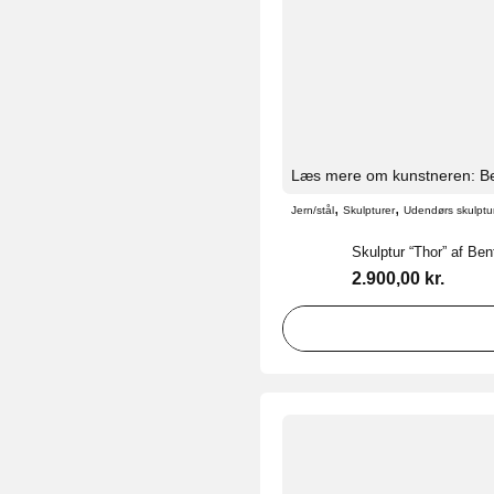
Læs mere om kunstneren: Be
,
,
Jern/stål
Skulpturer
Udendørs skulptu
Skulptur “Thor” af Ben
2.900,00
kr.