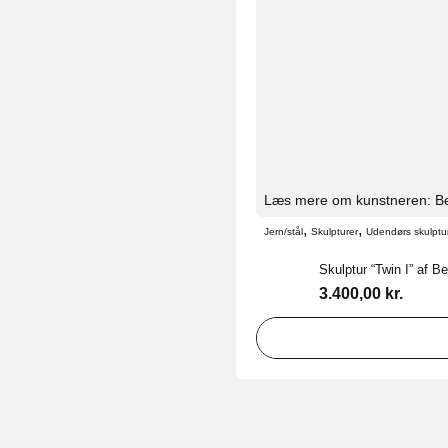
Læs mere om kunstneren: Be
,
,
Jern/stål
Skulpturer
Udendørs skulptu
Skulptur “Twin I” af B
3.400,00
kr.