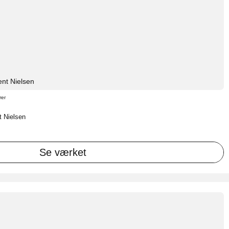
nt Nielsen
rer
t Nielsen
Se værket