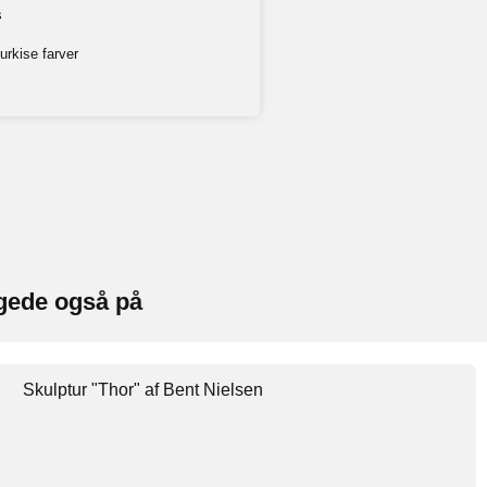
s
turkise farver
gede også på