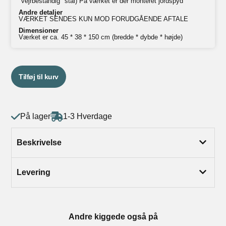
"vejrbestandig" stål) På værket er der monteret jordspyd
Andre detaljer
VÆRKET SENDES KUN MOD FORUDGÅENDE AFTALE
Dimensioner
Værket er ca. 45 * 38 * 150 cm (bredde * dybde * højde)
Tilføj til kurv
På lager
1-3 Hverdage
Beskrivelse
Levering
Andre kiggede også på