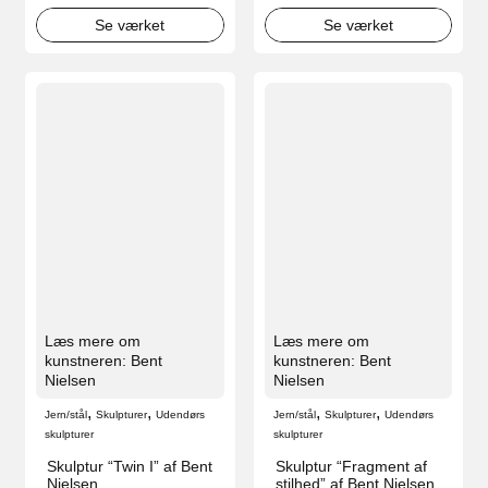
Se værket
Se værket
Læs mere om
Læs mere om
kunstneren: Bent
kunstneren: Bent
Nielsen
Nielsen
,
,
,
,
Jern/stål
Skulpturer
Udendørs
Jern/stål
Skulpturer
Udendørs
skulpturer
skulpturer
Skulptur “Twin I” af Bent
Skulptur “Fragment af
Nielsen
stilhed” af Bent Nielsen