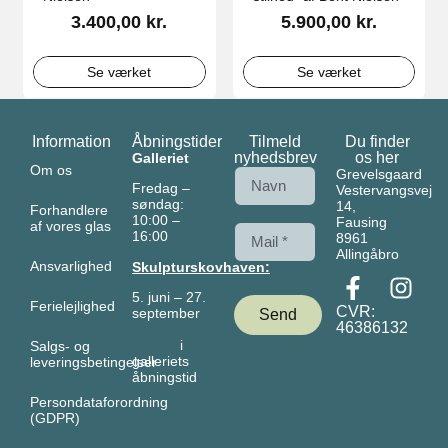
3.400,00
kr.
5.900,00
kr.
Se værket
Se værket
Information
Åbningstider
Tilmeld
Du finder
nyhedsbrev
os her
Galleriet
Om os
Grevelsgaard
Fredag –
Vestervangsvej
søndag:
14,
Forhandlere
10:00 –
Fausing
af vores glas
16:00
8961
Allingåbro
Ansvarlighed
Skulpturskovhaven:
5. juni – 27.
Ferielejlighed
CVR:
september
Send
46386132
i
Salgs- og
galleriets
leveringsbetingelser
åbningstid
Persondataforordning
(GDPR)