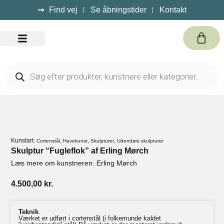
Find vej
Se åbningstider
Kontakt
Kursus / Events
Kunstart:
,
,
,
Cortenstål
Havekunst
Skulpturer
Udendørs skulpturer
Skulptur “Fugleflok” af Erling Mørch
Læs mere om kunstneren: Erling Mørch
4.500,00
kr.
Teknik
Værket er udført i cortenstål (i folkemunde kaldet