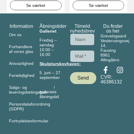
Se værket
Se værket
Information
Åbningstider
Tilmeld
Du finder
nyhedsbrev
os her
Galleriet
Om os
Grevelsgaard
Fredag –
Vestervangsvej
søndag:
14,
Forhandlere
10:00 –
Fausing
af vores glas
16:00
8961
Allingåbro
Ansvarlighed
Skulpturskovhaven:
5. juni – 27.
Ferielejlighed
CVR:
september
Send
46386132
i
Salgs- og
galleriets
leveringsbetingelser
åbningstid
Persondataforordning
(GDPR)
Fortrydelsesformular