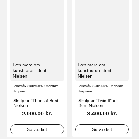
Læs mere om
Læs mere om
kunstneren: Bent
kunstneren: Bent
Nielsen
Nielsen
,
,
,
,
Jern/stål
Skulpturer
Udendørs
Jern/stål
Skulpturer
Udendørs
skulpturer
skulpturer
Skulptur “Thor” af Bent
Skulptur “Twin II” af
Nielsen
Bent Nielsen
2.900,00
kr.
3.400,00
kr.
Se værket
Se værket