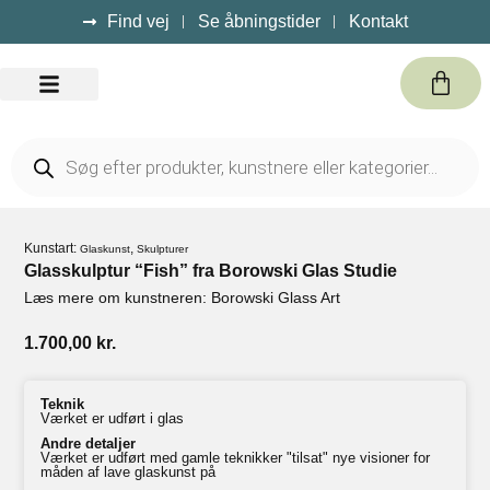
Find vej
Se åbningstider
Kontakt
Kursus / Events
Kunstart:
,
Glaskunst
Skulpturer
Glasskulptur “Fish” fra Borowski Glas Studie
Læs mere om kunstneren: Borowski Glass Art
1.700,00
kr.
Teknik
Værket er udført i glas
Andre detaljer
Værket er udført med gamle teknikker "tilsat" nye visioner for
måden af lave glaskunst på