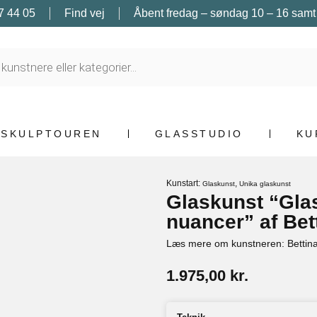
7 44 05
Find vej
Åbent fredag – søndag 10 – 16 samt e
SKULPTOUREN
GLASSTUDIO
KU
Kunstart:
,
Glaskunst
Unika glaskunst
Glaskunst “Glas
nuancer” af Bet
Læs mere om kunstneren: Bettina
1.975,00
kr.