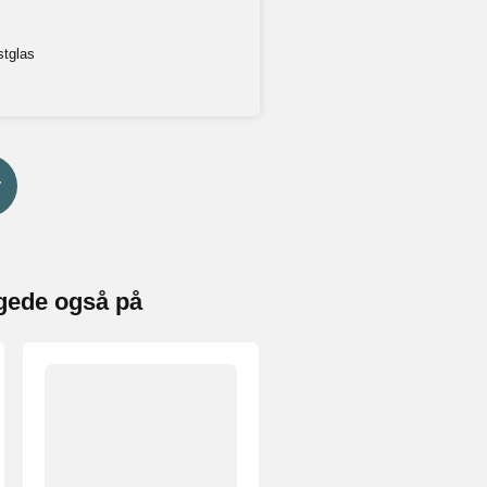
stglas
v
gede også på