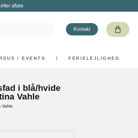
fter aftale
Kontakt
RSUS / EVENTS
FERIELEJLIGHED
fad i blå/hvide
tina Vahle
 Vahle