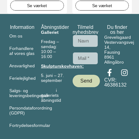
Se værket
Se værket
Information
Åbningstider
Tilmeld
Du finder
nyhedsbrev
os her
Galleriet
Om os
Grevelsgaard
Fredag –
Vestervangsvej
søndag:
14,
Forhandlere
10:00 –
Fausing
af vores glas
16:00
8961
Allingåbro
Ansvarlighed
Skulpturskovhaven:
5. juni – 27.
Ferielejlighed
CVR:
september
Send
46386132
i
Salgs- og
galleriets
leveringsbetingelser
åbningstid
Persondataforordning
(GDPR)
Fortrydelsesformular