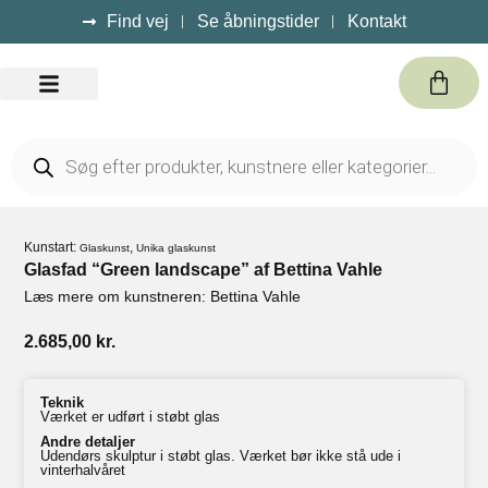
Find vej
Se åbningstider
Kontakt
Kursus / Events
Kunstart:
,
Glaskunst
Unika glaskunst
Glasfad “Green landscape” af Bettina Vahle
Læs mere om kunstneren: Bettina Vahle
2.685,00
kr.
Teknik
Værket er udført i støbt glas
Andre detaljer
Udendørs skulptur i støbt glas. Værket bør ikke stå ude i
vinterhalvåret