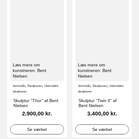
Læs mere om
Læs mere om
kunstneren: Bent
kunstneren: Bent
Nielsen
Nielsen
,
,
,
,
Jern/stål
Skulpturer
Udendørs
Jern/stål
Skulpturer
Udendørs
skulpturer
skulpturer
Skulptur “Thor” af Bent
Skulptur “Twin II” af
Nielsen
Bent Nielsen
2.900,00
kr.
3.400,00
kr.
Se værket
Se værket