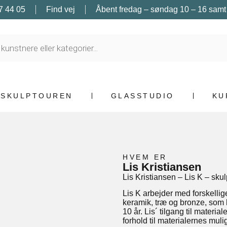
7 44 05
Find vej
Åbent fredag – søndag 10 – 16 samt e
SKULPTOUREN
GLASSTUDIO
KU
HVEM ER
Lis Kristiansen
Lis Kristiansen – Lis K – sku
Lis K arbejder med forskellig
keramik, træ og bronze, som h
10 år. Lis´ tilgang til mater
forhold til materialernes mu