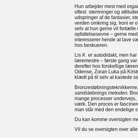
Hun arbejder mest med organis
oftest stemninger og attitude
udspringer af de fantasier, st
verden omkring sig. Ironi er 
selv at hun gerne vil fortælle
opfattelsesevne – gerne med e
interesserer hende at lave væ
hos beskueren.
Lis K er autodidakt, men har
læremestre – første gang v
derefter hos forskellige lære
Odense, Zoran Luka på Kirste
klædt på til selv at kastede 
Bronzestøbningsteknikkerne
sandstøbnings metoden.
Bro
mange processer undervejs, s
værk. Den proces er fascinere
man står med den endelige sku
Du kan komme oversigten med
Vil du se oversigten over all