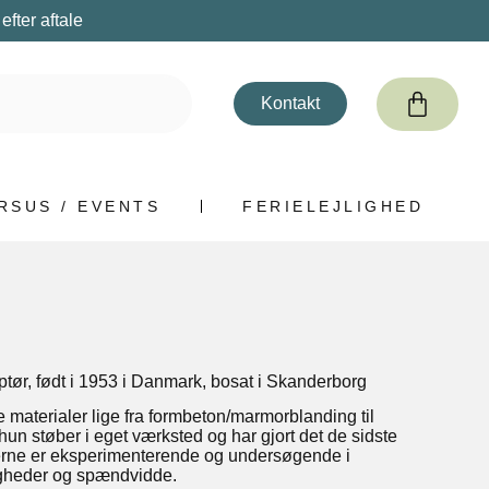
fter aftale
Kontakt
RSUS / EVENTS
FERIELEJLIGHED
lptør, født i 1953 i Danmark, bosat i Skanderborg
e materialer lige fra formbeton/marmorblanding til
un støber i eget værksted og har gjort det de sidste
ialerne er eksperimenterende og undersøgende i
ligheder og spændvidde.