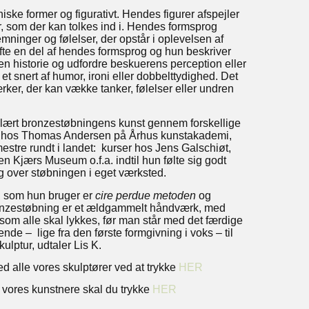
ke former og figurativt. Hendes figurer afspejler
r, som der kan tolkes ind i. Hendes formsprog
emninger og følelser, der opstår i oplevelsen af
ofte en del af hendes formsprog og hun beskriver
 en historie og udfordre beskuerens perception eller
t snert af humor, ironi eller dobbelttydighed. Det
rker, der kan vække tanker, følelser eller undren
 lært bronzestøbningens kunst gennem forskellige
ar hos Thomas Andersen på Århus kunstakademi,
mestre rundt i landet: kurser hos Jens Galschiøt,
n Kjærs Museum o.f.a. indtil hun følte sig godt
sig over støbningen i eget værksted.
, som hun bruger er
cire perdue metoden
og
nzestøbning er et ældgammelt håndværk, med
om alle skal lykkes, før man står med det færdige
nde – lige fra den første formgivning i voks – til
lptur, udtaler Lis K.
 alle vores skulptører ved at trykke
HER
e vores kunstnere skal du trykke
HER